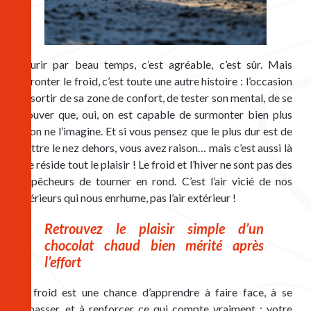
Courir par beau temps, c’est agréable, c’est sûr. Mais 
affronter le froid, c’est toute une autre histoire : l’occasion 
de sortir de sa zone de confort, de tester son mental, de se 
prouver que, oui, on est capable de surmonter bien plus 
qu’on ne l’imagine. Et si vous pensez que le plus dur est de 
mettre le nez dehors, vous avez raison… mais c’est aussi là 
que réside tout le plaisir ! Le froid et l’hiver ne sont pas des 
empêcheurs de tourner en rond. C’est l’air vicié de nos 
intérieurs qui nous enrhume, pas l’air extérieur !
Retrouvez le plaisir simple d’un 
chocolat chaud bien mérité après 
l’effort
Le froid est une chance d’apprendre à faire face, à se 
dépasser, et à renforcer ce qui compte vraiment : votre 