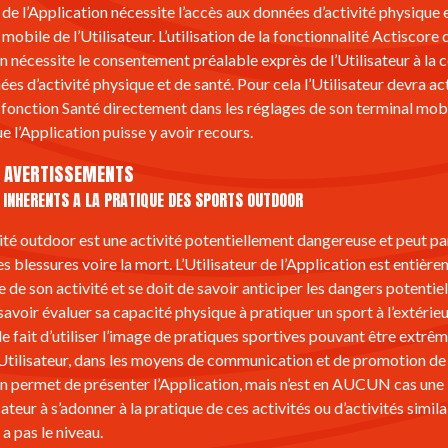
n de l’Application nécessite l’accès aux données d’activité physique 
mobile de l’Utilisateur. L’utilisation de la fonctionnalité Actiscore 
on nécessite le consentement préalable exprès de l’Utilisateur à la 
es d’activité physique et de santé. Pour cela l’Utilisateur devra activ
a fonction Santé directement dans les réglages de son terminal mobi
e l’Application puisse y avoir recours.
. AVERTISSEMENTS
 INHERENTS A LA PRATIQUE DES SPORTS OUTDOOR
ité outdoor est une activité potentiellement dangereuse et peut pa
s blessures voire la mort. L’Utilisateur de l’Application est entièr
de son activité et se doit de savoir anticiper les dangers potentiels
avoir évaluer sa capacité physique à pratiquer un sport à l’extérieu
 le fait d’utiliser l’image de pratiques sportives pouvant être extrêm
’Utilisateur, dans les moyens de communication et de promotion de
on permet de présenter l’Application, mais n’est en AUCUN cas une 
sateur à s’adonner à la pratique de ces activités ou d’activités similai
n a pas le niveau.