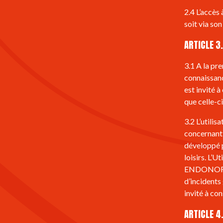
2.4 L’accès 
soit via so
ARTICLE 3
3.1 A la pre
connaissanc
est invité 
que celle-ci
3.2 L’utili
concernant 
développé 
loisirs. L’
ENDONORA d
d’incidents
invité à con
ARTICLE 4