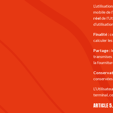
L’utilisatio
mobile de l’
réel
de l’Ut
d’utilisatio
Finalité :
ce
calculer les
Partage :
l
transmises 
la fournitur
Conservati
conservées 
L’Utilisate
terminal, ce
ARTICLE 5