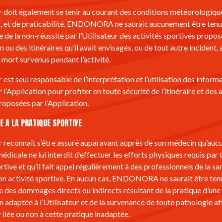
ur doit également se tenir au courant des conditions météorologique
 et de praticabilité. ENDONORA ne saurait aucunement être tenu
 de la non-réussite par l’Utilisateur des activités sportives propos
n ou des itinéraires qu’il avait envisagés, ou de tout autre incident, 
 mort survenus pendant l’activité.
r est seul responsable de l’interprétation et l’utilisation des inform
 l’Application pour profiter en toute sécurité de l’itinéraire et des 
roposées par l’Application.
E A LA PRATIQUE SPORTIVE
ur reconnaît s’être assuré auparavant auprès de son médecin qu’auc
édicale ne lui interdit d’effectuer les efforts physiques requis par 
rtive et qu’il fait appel régulièrement à des professionnels de la sa
on activité sportive. En aucun cas, ENDONORA ne saurait être ten
 des dommages directs ou indirects résultant de la pratique d’une 
n adaptée à l’Utilisateur et de la survenance de toute pathologie a
r liée ou non à cette pratique inadaptée.