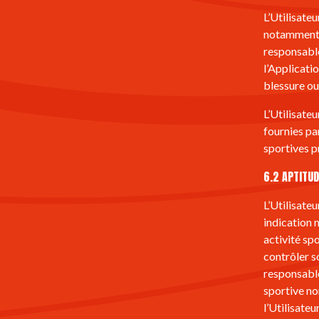
L’Utilisate
notamment,
responsable
l’Applicatio
blessure ou
L’Utilisateu
fournies par
sportives p
6.2 APTITUD
L’Utilisate
indication m
activité spo
contrôler s
responsable
sportive no
l’Utilisateu