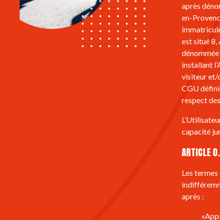
après dénom
en-Provence
immatriculé
est situé 
dénommée « 
installant 
visiteur et/
CGU définies
respect de
L’Utilisateu
capacité ju
ARTICLE 0.
Les termes 
indifféremme
après :
«Appl