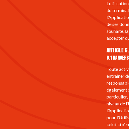
L’utilisatio
du terminal 
l’Applicati
de ses donné
souhaite, l
accepter qu
ARTICLE 6
6.1 DANGERS
Toute activ
entraîner de
responsable 
également s
particulier,
niveau de l
l’Applicati
pour l’Utili
celui-ci n’e