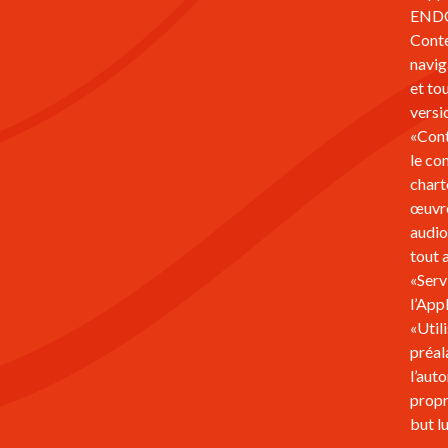
ENDON
Conte
navig
et to
versi
«Cont
le con
chart
œuvre
audio
tout 
«Serv
l’Appl
«Util
préal
l’aut
propr
but lu