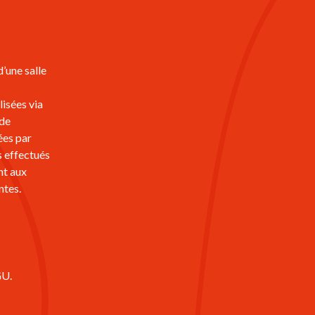
’une salle
lisées via
 de
ées par
es effectués
nt aux
ntes.
GU.