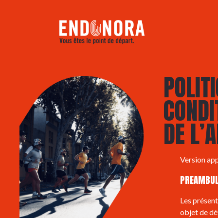
POLITI
CONDI
DE L’
Version ap
PREAMBUL
Les présent
objet de dét