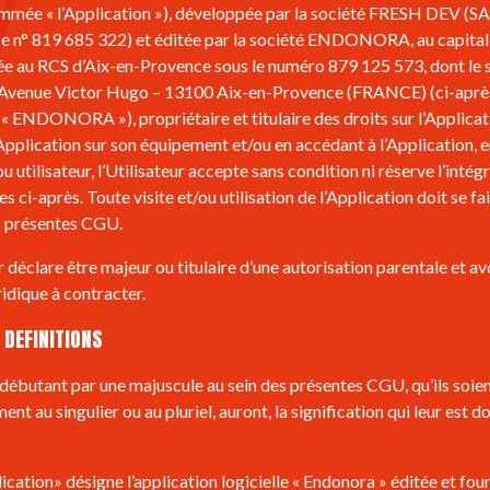
mée « l’Application »), développée par la société FRESH DEV (SA
 n° 819 685 322) et éditée par la société ENDONORA, au capital 
e au RCS d’Aix-en-Provence sous le numéro 879 125 573, dont le s
8, Avenue Victor Hugo – 13100 Aix-en-Provence (FRANCE) (ci-aprè
ENDONORA »), propriétaire et titulaire des droits sur l’Applicat
l’Application sur son équipement et/ou en accédant à l’Application, e
ou utilisateur, l’Utilisateur accepte sans condition ni réserve l’intég
 ci-après. Toute visite et/ou utilisation de l’Application doit se fai
s présentes CGU.
r déclare être majeur ou titulaire d’une autorisation parentale et avo
ridique à contracter.
 DEFINITIONS
débutant par une majuscule au sein des présentes CGU, qu’ils soient
nt au singulier ou au pluriel, auront, la signification qui leur est d
ication» désigne l’application logicielle « Endonora » éditée et fou