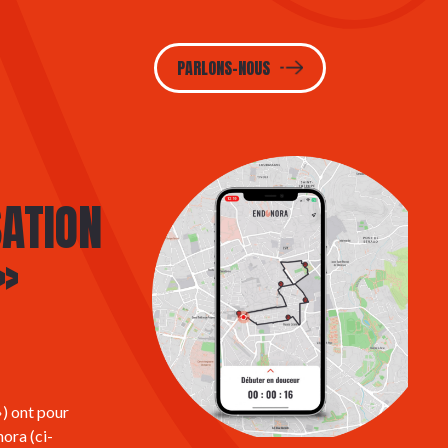
PARLONS-NOUS
SATION
»
) ont pour
nora (ci-