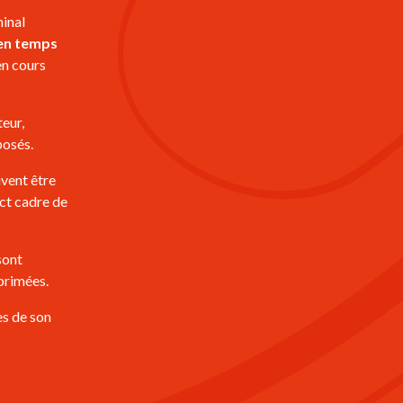
minal
 en temps
en cours
teur,
posés.
uvent être
ict cadre de
sont
primées.
es de son