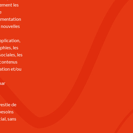
ement les
e
cumentation
s nouvelles
pplication,
phies, les
ociales, les
 contenus
ation et/ou
par
vestie de
 besoins
al, sans