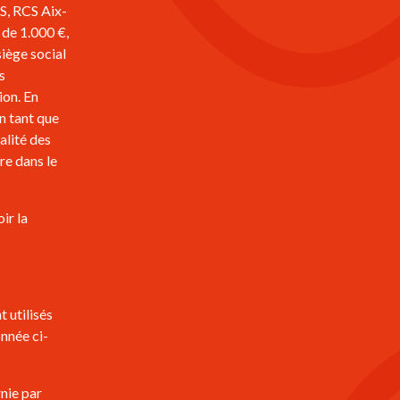
S, RCS Aix-
de 1.000 €,
iège social
s
ion. En
n tant que
ralité des
re dans le
ir la
 utilisés
onnée ci-
rnie par