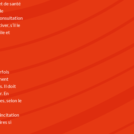
et de santé
de
consultation
er, s’il le
le et
rfois
ement
. Il doit
r. En
es, selon le
incitation
res si