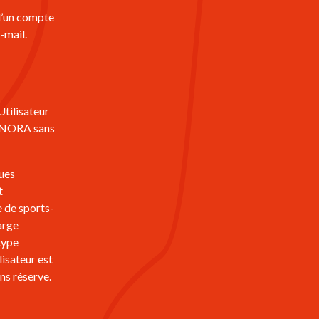
 d’un compte
-mail.
Utilisateur
DONORA sans
lues
t
 de sports-
arge
type
isateur est
ans réserve.