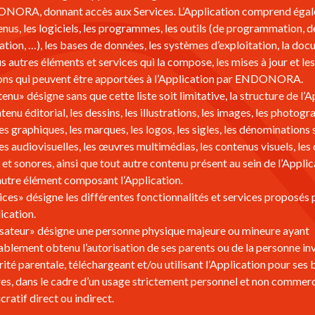
ORA, donnant accès aux Services. L’Application comprend égal
nus, les logiciels, les programmes, les outils (de programmation, d
ation, …), les bases de données, les systèmes d’exploitation, la do
us autres éléments et services qui la compose, les mises à jour et le
ons qui peuvent être apportées à l’Application par ENDONORA.
enu» désigne sans que cette liste soit limitative, la structure de l’A
tenu éditorial, les dessins, les illustrations, les images, les photogra
es graphiques, les marques, les logos, les sigles, les dénominations s
s audiovisuelles, les œuvres multimédias, les contenus visuels, les
 et sonores, ainsi que tout autre contenu présent au sein de l’Applic
autre élément composant l’Application.
ices» désigne les différentes fonctionnalités et services proposés 
ication.
isateur» désigne une personne physique majeure ou mineure ayant
ablement obtenu l’autorisation de ses parents ou de la personne in
orité parentale, téléchargeant et/ou utilisant l’Application pour ses
es, dans le cadre d’un usage strictement personnel et non commerci
cratif direct ou indirect.