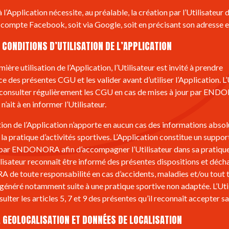
à l’Application nécessite, au préalable, la création par l’Utilisateur
n compte Facebook, soit via Google, soit en précisant son adresse e
. CONDITIONS D’UTILISATION DE L’APPLICATION
mière utilisation de l’Application, l’Utilisateur est invité à prendre
e des présentes CGU et les valider avant d’utiliser l’Application. L’
à consulter régulièrement les CGU en cas de mises à jour par EN
 n’ait à en informer l’Utilisateur.
sation de l’Application n’apporte en aucun cas des informations abso
la pratique d’activités sportives. L’Application constitue un suppor
par ENDONORA afin d’accompagner l’Utilisateur dans sa pratique
Utilisateur reconnaît être informé des présentes dispositions et déch
e toute responsabilité en cas d’accidents, maladies et/ou tout 
 généré notamment suite à une pratique sportive non adaptée. L’Util
sulter les articles 5, 7 et 9 des présentes qu’il reconnaît accepter s
. GEOLOCALISATION ET DONNÉES DE LOCALISATION