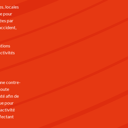
s, locales
e pour
ées par
accident,
ations
activités
une contre-
toute
nté afin de
ue pour
activité
ffectant