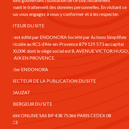
conditions gouvernant l’utilisation de ce site, notamment
concernant le traitement des données personnelles. En visitant ce
site, vous vous engagez à vous y conformer et à les respecter.
1 – EDITEUR DU SITE
Ce site est édité par ENDONORA Société par Actions Simplifiée
immatriculée au RCS d’Aix-en-Provence 879 125 573 au capital
de 1 000,00€ dont le siège social est 8, AVENUE VICTOR HUGO,
13100 AIX EN PROVENCE.
Contacter ENDONORA
2 – DIRECTEUR DE LA PUBLICATION DU SITE
Lilian DAUZAT
3 – HÉBERGEUR DU SITE
La société ONLINE SAS BP 438 75366 PARIS CEDEX 08
FRANCE