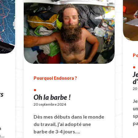
Po
•
J
Pourquoi Endonora ?
d
20
•
rs
Oh la barbe !
Je
20 septembre 2024
un
sp
Dès mes débuts dans le monde
p
du travail, j’ai adopté une
à
barbe de 3-4 jours….
u…